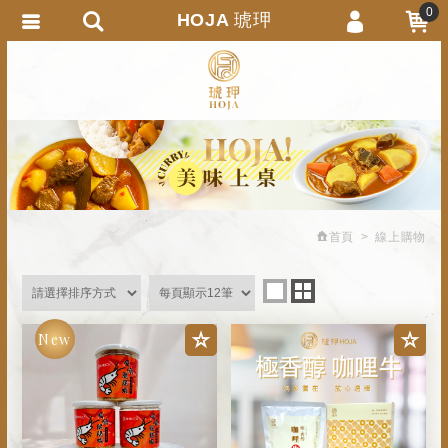
0
HOJA 琥玾
會員登入
繁體中文
會員註冊
忘記密碼
訂單查詢
追蹤清單
首頁
線上購物